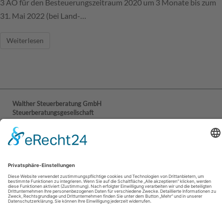
3 AO für den Besteuerungszeitraum 2020 um 3 Monate bis zum
31. Mai 2022 (bei Land-…
Weiterlesen
Walther Steuerberatung GmbH
Steuerberatungsgesellschaft
Myriam Kurth
Eschenburgstraße 18b
23568 Lübeck
Kontakt
Tel.: +49 (0) 451 389 49 - 0
Fax: +49 (0) 451 389 49 - 22
Mail:
info@walther-steuerberatung.de
© Walther Steuerberatung GmbH
Impressum